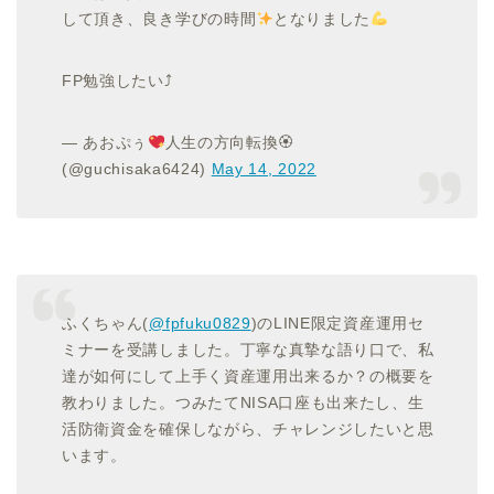
して頂き、良き学びの時間
となりました
FP勉強したい⤴
— あおぷぅ
人生の方向転換🏵
(@guchisaka6424)
May 14, 2022
ふくちゃん(
@fpfuku0829
)のLINE限定資産運用セ
ミナーを受講しました。丁寧な真摯な語り口で、私
達が如何にして上手く資産運用出来るか？の概要を
教わりました。つみたてNISA口座も出来たし、生
活防衛資金を確保しながら、チャレンジしたいと思
います。